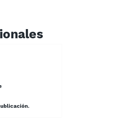
ionales
e
ublicación.