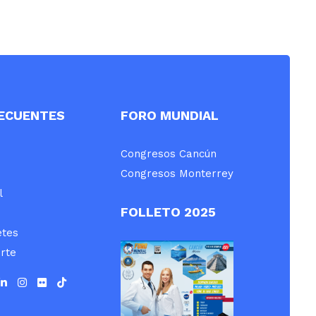
RECUENTES
FORO MUNDIAL
Congresos Cancún
Congresos Monterrey
l
FOLLETO 2025
etes
rte