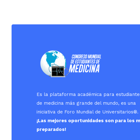
Es la plataforma académica para estudiante
de medicina más grande del mundo, es una
iniciativa de Foro Mundial de Universitarios
®
.
¡Las mejores oportunidades son para los 
preparados!