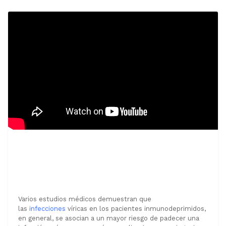
Video Congreso mundial de
Estudiantes de Medicina
Noticias Congreso Medicina
Varios estudios médicos demuestran que
las
infecciones
víricas en los pacientes inmunodeprimidos,
en general, se asocian a un mayor riesgo de padecer una