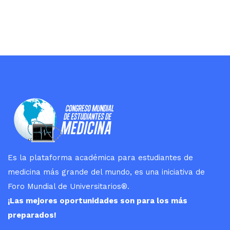
Es la plataforma académica para estudiantes de
medicina más grande del mundo, es una iniciativa de
Foro Mundial de Universitarios
®
.
¡Las mejores oportunidades son para los más
preparados!